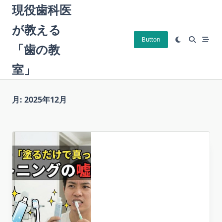
Skip
現役歯科医
to
が教える
content
Button
「歯の教
室」
月:
2025年12月