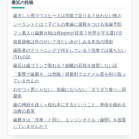
最近の投稿
歯ぎしり用マウスピースは市販で足りる？合わない怖さ
シーラントとは？子どもの奥歯に屋根をつける虫歯予防
フッ素入り歯磨き粉は何ppmが目安？外壁を守る選び方
知覚過敏は年のせい？冷たい水がしみる本当の理由
歯医者のクリーニングで何をしている？洗車では落ちない
汚れの話
歯石は歯ブラシで取れる？細菌の石垣を放置しない話
「重曹で歯磨き」は危険！研磨剤でエナメル質を削り取っ
ていませんか
おやつ＝悪じゃない。虫歯にならない「ダラダラ食べ」回
避術
歯の神経を抜く＝枯れ木にするということ。寿命を縮める
治療の真実
歯磨きは「洗車」と同じ。エンジンオイル（歯間）を放置
していませんか？