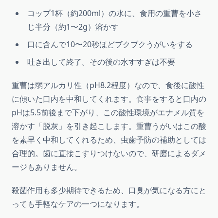
コップ1杯（約200ml）の水に、食用の重曹を小さ
じ半分（約1〜2g）溶かす
口に含んで10〜20秒ほどブクブクうがいをする
吐き出して終了。その後の水すすぎは不要
重曹は弱アルカリ性（pH8.2程度）なので、食後に酸性
に傾いた口内を中和してくれます。食事をすると口内の
pHは5.5前後まで下がり、この酸性環境がエナメル質を
溶かす「脱灰」を引き起こします。重曹うがいはこの酸
を素早く中和してくれるため、虫歯予防の補助としては
合理的。歯に直接こすりつけないので、研磨によるダメ
ージもありません。
殺菌作用も多少期待できるため、口臭が気になる方にと
っても手軽なケアの一つになります。