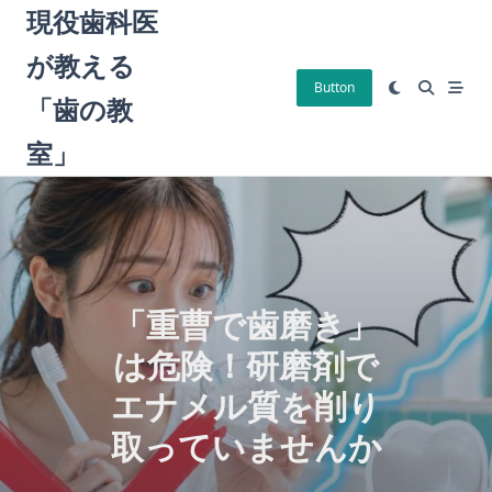
Skip
現役歯科医
to
が教える
content
Button
「歯の教
室」
「重曹で歯磨き」
は危険！研磨剤で
エナメル質を削り
取っていませんか