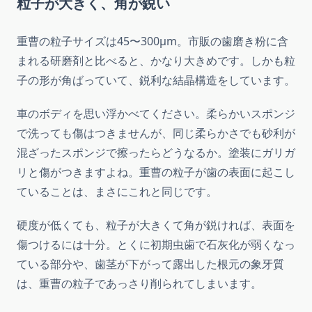
粒子が大きく、角が鋭い
重曹の粒子サイズは45〜300μm。市販の歯磨き粉に含
まれる研磨剤と比べると、かなり大きめです。しかも粒
子の形が角ばっていて、鋭利な結晶構造をしています。
車のボディを思い浮かべてください。柔らかいスポンジ
で洗っても傷はつきませんが、同じ柔らかさでも砂利が
混ざったスポンジで擦ったらどうなるか。塗装にガリガ
リと傷がつきますよね。重曹の粒子が歯の表面に起こし
ていることは、まさにこれと同じです。
硬度が低くても、粒子が大きくて角が鋭ければ、表面を
傷つけるには十分。とくに初期虫歯で石灰化が弱くなっ
ている部分や、歯茎が下がって露出した根元の象牙質
は、重曹の粒子であっさり削られてしまいます。