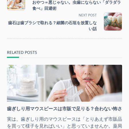
class="nav-
おやつ＝悪じゃない。虫歯にならない「ダラダラ
subtitle
食べ」回避術
screen-
NEXT POST
reader-
歯石は歯ブラシで取れる？細菌の石垣を放置しな
text">Page</span>
い話
RELATED POSTS
歯ぎしり用マウスピースは市販で足りる？合わない怖さ
実は、歯ぎしり用のマウスピースは「とりあえず市販品
を買って様子を見ればいい」と思っていませんか。薬局